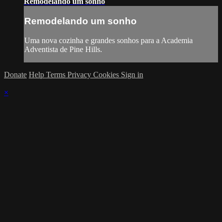
Remodelando um sonho
Remodelando um sonho
Uma nova cozinha e grandes sonhos para a Academia
Adventista de Pine Hills.
Donate
Help
Terms
Privacy
Cookies
Sign in
×