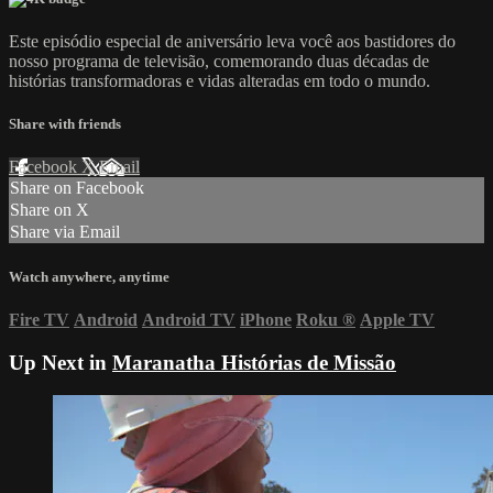
Este episódio especial de aniversário leva você aos bastidores do
nosso programa de televisão, comemorando duas décadas de
histórias transformadoras e vidas alteradas em todo o mundo.
Share with friends
Facebook
X
Email
Share on Facebook
Share on X
Share via Email
Watch anywhere, anytime
Fire TV
Android
Android TV
iPhone
Roku
®
Apple TV
Up Next in
Maranatha Histórias de Missão