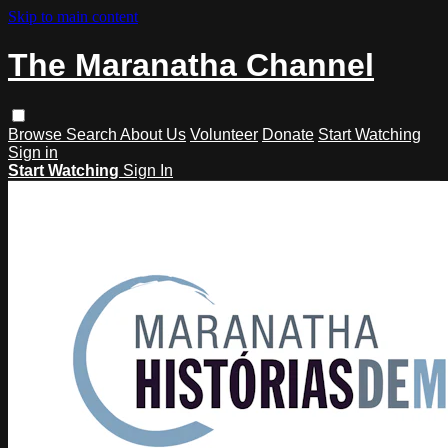
Skip to main content
The Maranatha Channel
Browse
Search
About Us
Volunteer
Donate
Start Watching
Sign in
Start Watching
Sign In