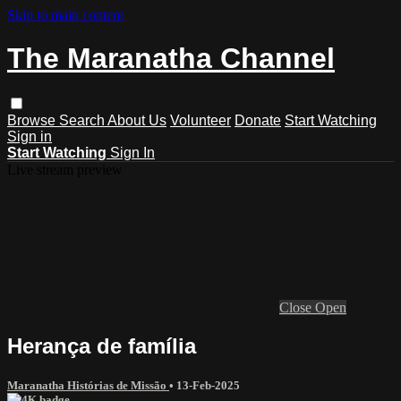
Skip to main content
The Maranatha Channel
Browse
Search
About Us
Volunteer
Donate
Start Watching
Sign in
Start Watching
Sign In
Live stream preview
Close
Open
Herança de família
Maranatha Histórias de Missão
•
13-Feb-2025