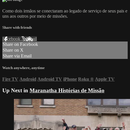
Como dois irmãos se conectaram ao legado de serviço de seus pais e
uns aos outros por meio de missões.
Share with friends
Facebook
X
Email
Share on Facebook
Share on X
Share via Email
Watch anywhere, anytime
Fire TV
Android
Android TV
iPhone
Roku
®
Apple TV
Up Next in
Maranatha Histórias de Missão