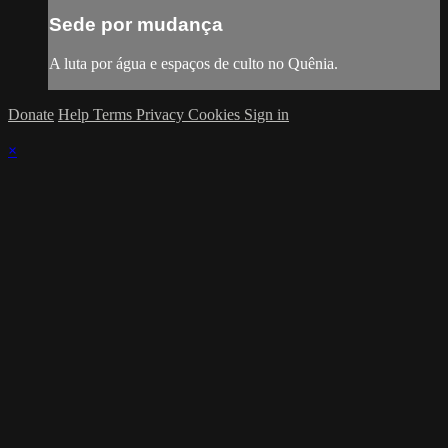
Sede por mudança
A luta por água e espaços de culto no Quênia.
Donate
Help
Terms
Privacy
Cookies
Sign in
×