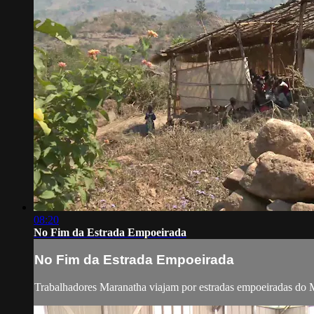
08:20
No Fim da Estrada Empoeirada
No Fim da Estrada Empoeirada
Trabalhadores Maranatha viajam por estradas empoeiradas do Ma