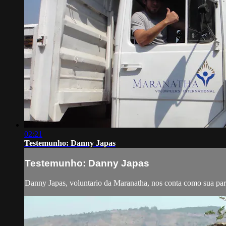
02:21
Testemunho: Danny Japas
Testemunho: Danny Japas
Danny Japas, voluntario da Maranatha, nos conta como sua p