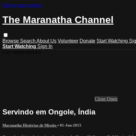
Skip to main content
The Maranatha Channel
Browse
Search
About Us
Volunteer
Donate
Start Watching
Sig
Start Watching
Sign In
Live stream preview
Close
Open
Servindo em Ongole, Índia
Maranatha Histórias de Missão
•
01-Jun-2015