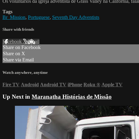
Os voluntários da igreja adventista de Grass Valley na Califórnia, fa
Tags
Br_Mission
,
Portuguese
,
Seventh Day Adventists
Share with friends
Facebook
X
Email
Share on Facebook
Share on X
Share via Email
Watch anywhere, anytime
Fire TV
Android
Android TV
iPhone
Roku
®
Apple TV
Up Next in
Maranatha Histórias de Missão