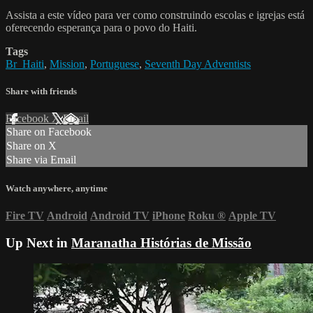
Assista a este vídeo para ver como construindo escolas e igrejas está
oferecendo esperança para o povo do Haiti.
Tags
Br_Haiti
,
Mission
,
Portuguese
,
Seventh Day Adventists
Share with friends
Facebook
X
Email
Share on Facebook
Share on X
Share via Email
Watch anywhere, anytime
Fire TV
Android
Android TV
iPhone
Roku
®
Apple TV
Up Next in
Maranatha Histórias de Missão