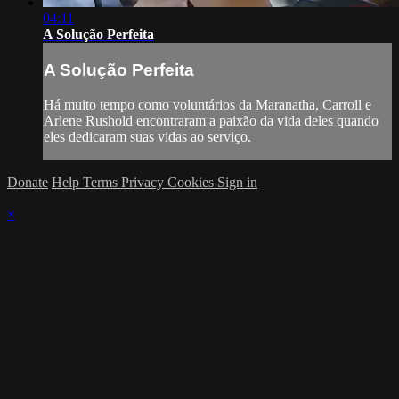
04:11
A Solução Perfeita
A Solução Perfeita
Há muito tempo como voluntários da Maranatha, Carroll e
Arlene Rushold encontraram a paixão da vida deles quando
eles dedicaram suas vidas ao serviço.
Donate
Help
Terms
Privacy
Cookies
Sign in
×