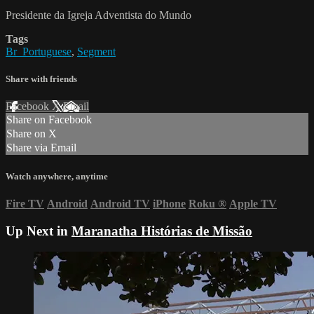
Presidente da Igreja Adventista do Mundo
Tags
Br_Portuguese
,
Segment
Share with friends
Facebook
X
Email
Share on Facebook
Share on X
Share via Email
Watch anywhere, anytime
Fire TV
Android
Android TV
iPhone
Roku
®
Apple TV
Up Next in
Maranatha Histórias de Missão