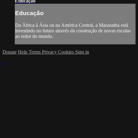
Educação
Educação
Da África à Ásia ou na América Central, a Maranatha está
investindo no futuro através da construção de novas escolas
ao redor do mundo.
Donate
Help
Terms
Privacy
Cookies
Sign in
×