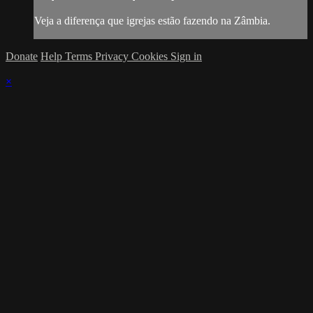
Veja a diferença que igrejas estão fazendo na Zâmbia.
Donate
Help
Terms
Privacy
Cookies
Sign in
×