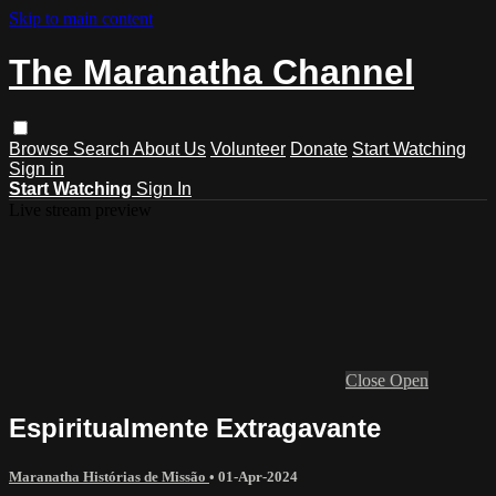
Skip to main content
The Maranatha Channel
Browse
Search
About Us
Volunteer
Donate
Start Watching
Sign in
Start Watching
Sign In
Live stream preview
Close
Open
Espiritualmente Extragavante
Maranatha Histórias de Missão
•
01-Apr-2024