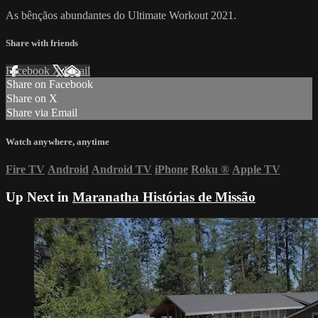
As bênçãos abundantes do Ultimate Workout 2021.
Share with friends
Facebook
X
Email
Share on Facebook
Share on X
Share via Email
Watch anywhere, anytime
Fire TV
Android
Android TV
iPhone
Roku
®
Apple TV
Up Next in
Maranatha Histórias de Missão