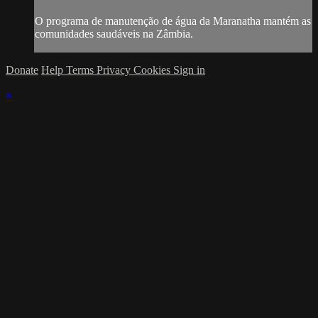
O programa de manutenção de água da Maranatha mantém as
comunidades saudáveis na Zâmbia.
Donate
Help
Terms
Privacy
Cookies
Sign in
×