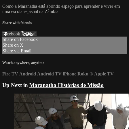
Como a Maranatha está abrindo espaço para aprender e viver em
uma escola especial na Zâmbia.
Share with friends
Facebook
X
Email
Share on Facebook
Share on X
Share via Email
Watch anywhere, anytime
Fire TV
Android
Android TV
iPhone
Roku
®
Apple TV
Up Next in
Maranatha Histórias de Missão