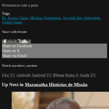
Persistencia vale a pena
Tags
Br_Jessica Vatne
,
Mission
,
Portuguese
,
Seventh Day Adventists
,
United States
Share with friends
Facebook
X
Email
Share on Facebook
Share on X
Share via Email
Watch anywhere, anytime
Fire TV
Android
Android TV
iPhone
Roku
®
Apple TV
Up Next in
Maranatha Histórias de Missão