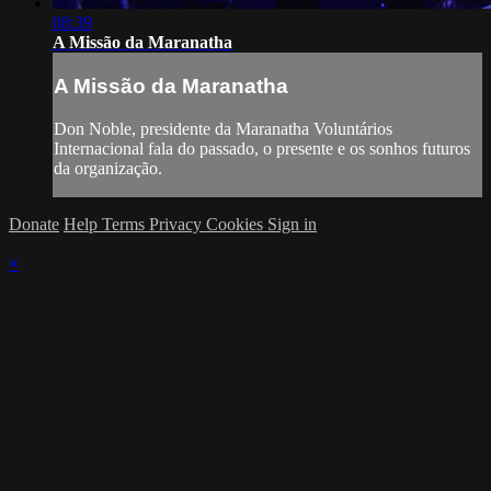
08:39
A Missão da Maranatha
A Missão da Maranatha
Don Noble, presidente da Maranatha Voluntários
Internacional fala do passado, o presente e os sonhos futuros
da organização.
Donate
Help
Terms
Privacy
Cookies
Sign in
×