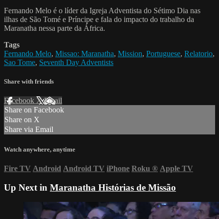
Fernando Melo é o líder da Igreja Adventista do Sétimo Dia nas
ilhas de São Tomé e Príncipe e fala do impacto do trabalho da
Maranatha nessa parte da África.
Tags
Fernando Melo
,
Missao: Maranatha
,
Mission
,
Portuguese
,
Relatorio
,
Sao Tome
,
Seventh Day Adventists
Share with friends
Facebook
X
Email
Share on Facebook
Share on X
Share via Email
Watch anywhere, anytime
Fire TV
Android
Android TV
iPhone
Roku
®
Apple TV
Up Next in
Maranatha Histórias de Missão