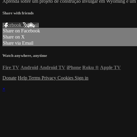
Aprenda sobre um projeto de construção invulgar em Wyoming e um v
Share with friends
Facebook
X
Email
Share on Facebook
Share on X
Share via Email
Watch anywhere, anytime
Fire TV
Android
Android TV
iPhone
Roku
®
Apple TV
Donate
Help
Terms
Privacy
Cookies
Sign in
×