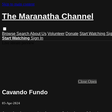
Skip to main content
The Maranatha Channel
Browse
Search
About Us
Volunteer
Donate
Start Watching
Sig
Start Watching
Sign In
Live stream preview
Close
Open
Cavando Fundo
05-Apr-2024