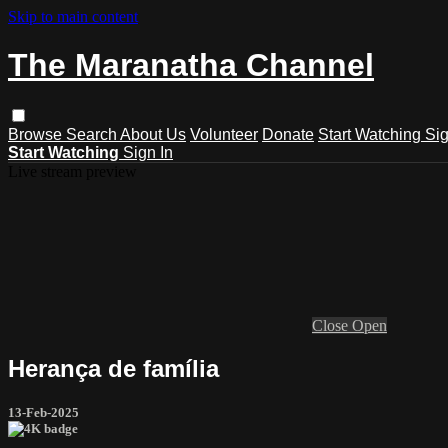
Skip to main content
The Maranatha Channel
Browse
Search
About Us
Volunteer
Donate
Start Watching
Sig
Start Watching
Sign In
Live stream preview
Close
Open
Herança de família
13-Feb-2025