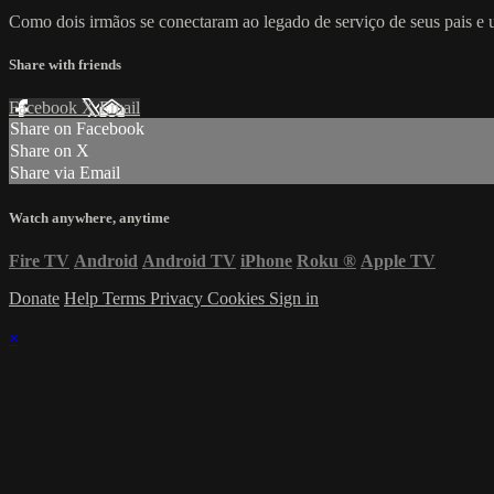
Como dois irmãos se conectaram ao legado de serviço de seus pais e 
Share with friends
Facebook
X
Email
Share on Facebook
Share on X
Share via Email
Watch anywhere, anytime
Fire TV
Android
Android TV
iPhone
Roku
®
Apple TV
Donate
Help
Terms
Privacy
Cookies
Sign in
×