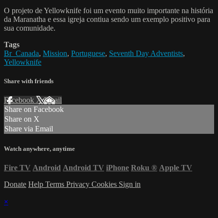
O projeto de Yellowknife foi um evento muito importante na história
da Maranatha e essa igreja contiua sendo um exemplo positivo para
sua comunidade.
Tags
Br_Canada
,
Mission
,
Portuguese
,
Seventh Day Adventists
,
Yellowknife
Share with friends
Facebook
X
Email
Share on Facebook
Share on X
Share via Email
Watch anywhere, anytime
Fire TV
Android
Android TV
iPhone
Roku
®
Apple TV
Donate
Help
Terms
Privacy
Cookies
Sign in
×