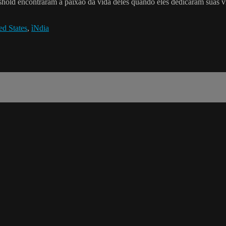
old encontraram a paixão da vida deles quando eles dedicaram suas vi
ed States
,
ìNdia