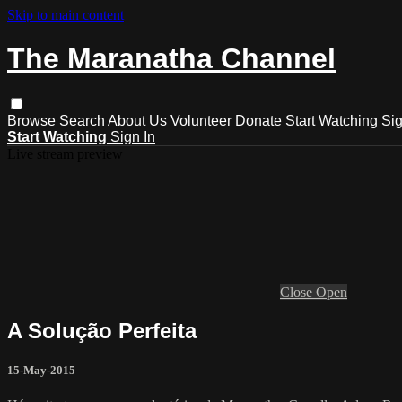
Skip to main content
The Maranatha Channel
Browse
Search
About Us
Volunteer
Donate
Start Watching
Sig
Start Watching
Sign In
Live stream preview
Close
Open
A Solução Perfeita
15-May-2015