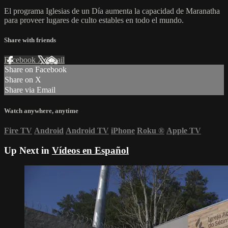
El programa Iglesias de un Día aumenta la capacidad de Maranatha
para proveer lugares de culto estables en todo el mundo.
Share with friends
Facebook
X
Email
Share on Facebook
Share on X
Share via Email
Watch anywhere, anytime
Fire TV
Android
Android TV
iPhone
Roku
®
Apple TV
Up Next in
Vídeos en Español